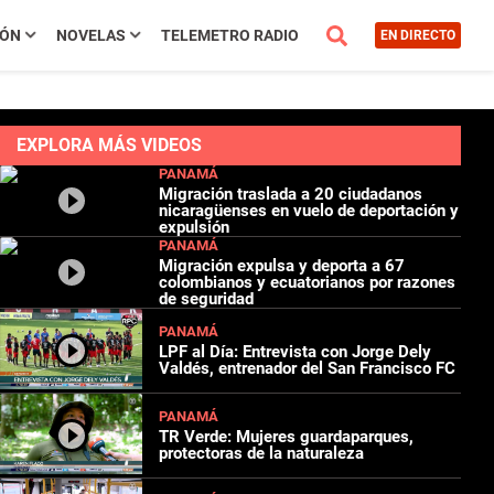
IÓN
NOVELAS
TELEMETRO RADIO
EN DIRECTO
EXPLORA MÁS VIDEOS
PANAMÁ
Migración traslada a 20 ciudadanos
nicaragüenses en vuelo de deportación y
expulsión
PANAMÁ
Migración expulsa y deporta a 67
colombianos y ecuatorianos por razones
de seguridad
PANAMÁ
LPF al Día: Entrevista con Jorge Dely
Valdés, entrenador del San Francisco FC
PANAMÁ
TR Verde: Mujeres guardaparques,
protectoras de la naturaleza