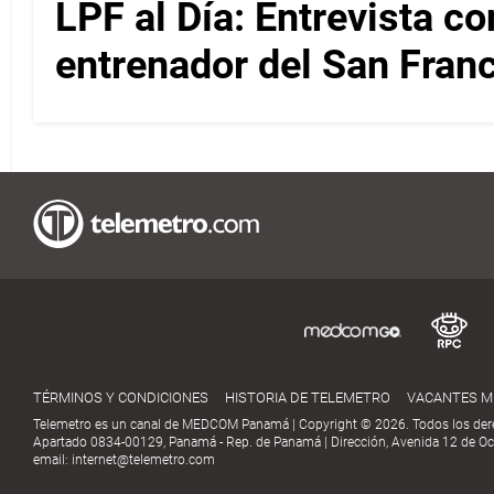
LPF al Día: Entrevista c
entrenador del San Fran
TÉRMINOS Y CONDICIONES
HISTORIA DE TELEMETRO
VACANTES 
Telemetro es un canal de MEDCOM Panamá | Copyright © 2026. Todos los der
Apartado 0834-00129, Panamá - Rep. de Panamá | Dirección, Avenida 12 de Oct
email:
internet@telemetro.com