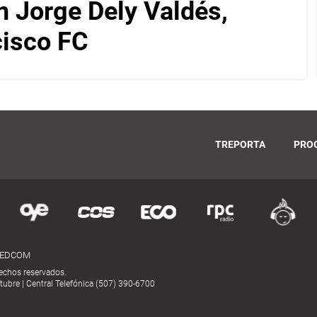
on Jorge Dely Valdés,
cisco FC
TREPORTA
PRO
MEDCOM
echos reservados.
ubre | Central Telefónica (507) 390-6700