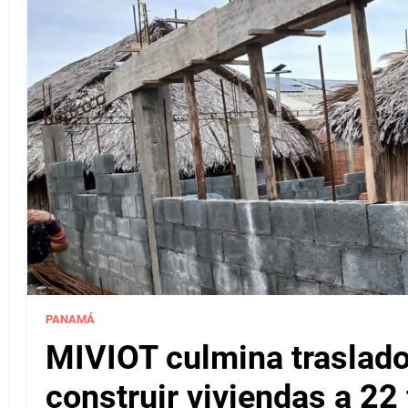
PANAMÁ
MIVIOT culmina traslado
construir viviendas a 22