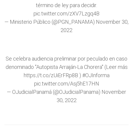
término de ley para decidir.
pic.twitter.com/zXV7Lzgq4B
— Ministerio Público (@PGN_PANAMA)
November 30,
2022
Se celebra audiencia preliminar por peculado en caso
denominado "Autopista Arraiján-La Chorera" (Leer más
https://t.co/zUiErFRp8B
)
#OJInforma
pic.twitter.com/Asj5hE17HN
— OJudicialPanamá (@OJudicialPanama)
November
30, 2022