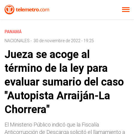
PANAMÁ
NACIONALES
-
30 de noviembre de 2022 - 19:25
Jueza se acoge al
término de la ley para
evaluar sumario del caso
"Autopista Arraiján-La
Chorrera"
El Ministerio Público indicó que la Fiscalía
Anticorrupción de Descarga solicitó el llamamiento a