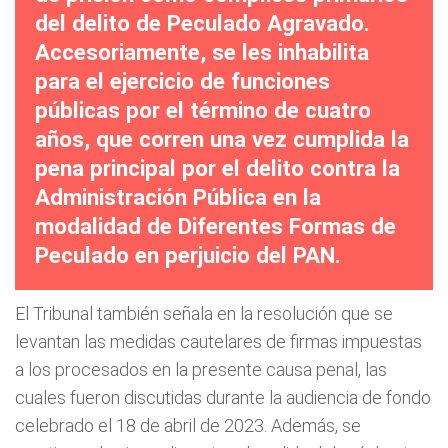
del delito de Peculado Agravado.
Accesoriamente, se les inhabilita
para el ejercicio de funciones
públicas por el término de cuatro
años, que corren una vez cumplida la
pena principal por el delito contra la
Administración Pública en la
modalidad de Diferentes Formas de
Peculado en perjuicio del PAN.
El Tribunal también señala en la resolución que se
levantan las medidas cautelares de firmas impuestas
a los procesados en la presente causa penal, las
cuales fueron discutidas durante la audiencia de fondo
celebrado el 18 de abril de 2023. Además, se