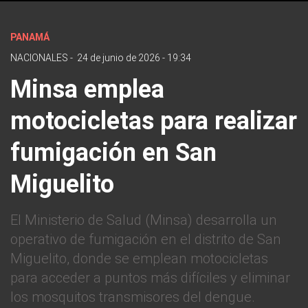
PANAMÁ
NACIONALES
-
24 de junio de 2026 - 19:34
Minsa emplea
motocicletas para realizar
fumigación en San
Miguelito
El Ministerio de Salud (Minsa) desarrolla un
operativo de fumigación en el distrito de San
Miguelito, donde se emplean motocicletas
para acceder a puntos más difíciles y eliminar
los mosquitos transmisores del dengue.