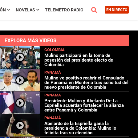
IÓN
NOVELAS
TELEMETRO RADIO
EN DIRECTO
EXPLORA MÁS VIDEOS
COLOMBIA
Mulino participará en la toma de
posesión del presidente electo de
Colombia
PANAMÁ
Mulino ve positivo reabrir el Consulado
de Panamá en Montería tras solicitud del
nuevo presidente de Colombia
PANAMÁ
Presidente Mulino y Abelardo De La
Espriella acuerdan fortalecer la alianza
entre Panamá y Colombia
PANAMÁ
Abelardo de la Espriella gana la
presidencia de Colombia: Mulino lo
felicita tras su elección