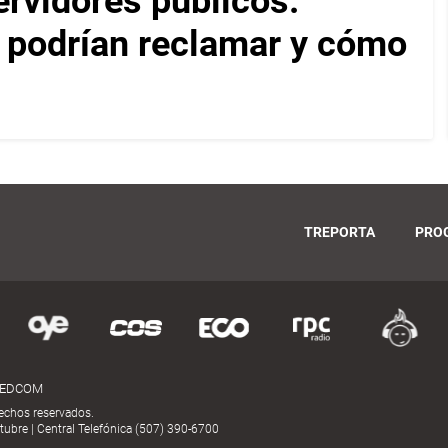
ervidores públicos:
 podrían reclamar y cómo
TREPORTA
PRO
MEDCOM
echos reservados.
ubre | Central Telefónica (507) 390-6700