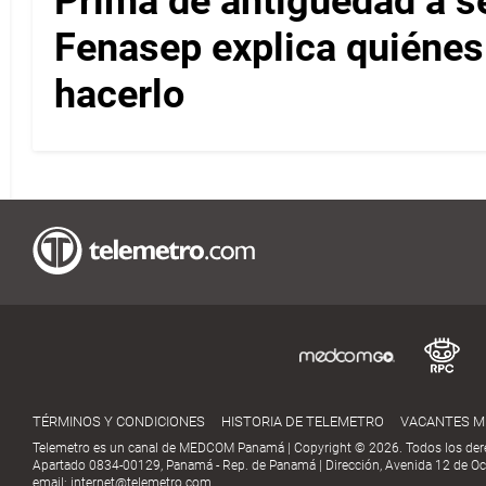
Prima de antigüedad a s
Fenasep explica quiénes
hacerlo
TÉRMINOS Y CONDICIONES
HISTORIA DE TELEMETRO
VACANTES 
Telemetro es un canal de MEDCOM Panamá | Copyright © 2026. Todos los der
Apartado 0834-00129, Panamá - Rep. de Panamá | Dirección, Avenida 12 de Oct
email:
internet@telemetro.com