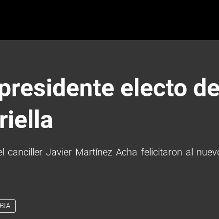
 presidente electo d
iella
 canciller Javier Martínez Acha felicitaron al nue
BIA