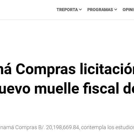
TREPORTA
PROGRAMAS
OPIN
á Compras licitación
uevo muelle fiscal d
anamá Compras B/. 20,198,669.84, contempla los estudios,