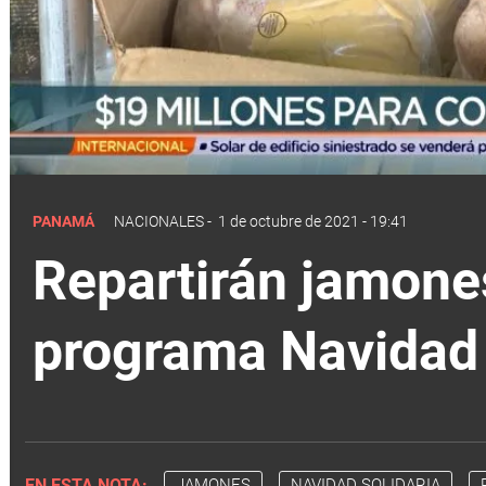
PANAMÁ
NACIONALES
-
1 de octubre de 2021 - 19:41
Repartirán jamones
programa Navidad 
EN ESTA NOTA:
JAMONES
NAVIDAD SOLIDARIA