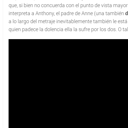
que, si bien no concuerda con el punto de vista mayori
interpreta a Anthony, el padre de Anne (una también
d
a lo largo del metraje inevitablemente también le est
quien padece la dolencia ella la sufre por los dos. O t