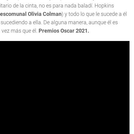
tario de la cinta, no es para nada baladí. Hopkins
escomunal Olivia Colman
) y todo lo que le sucede a él
á sucediendo a ella. De alguna manera, aunque él es
al vez más que él.
Premios Oscar 2021.