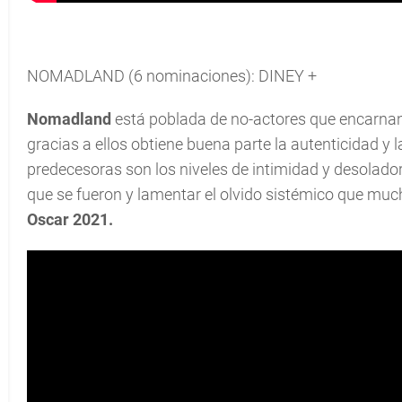
NOMADLAND (6 nominaciones): DINEY +
Nomadland
está poblada de no-actores que encarna
gracias a ellos obtiene buena parte la autenticidad y
predecesoras son los niveles de intimidad y desoladora 
que se fueron y lamentar el olvido sistémico que muc
Oscar 2021.