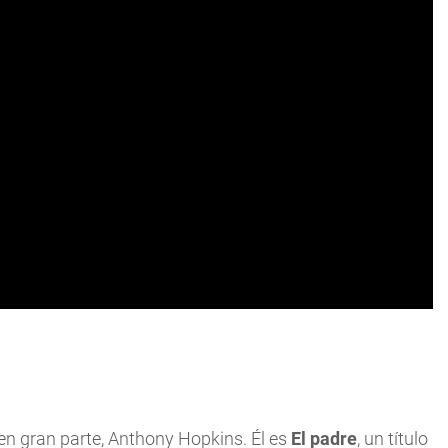
 en gran parte, Anthony Hopkins. Él es
El padre
, un título