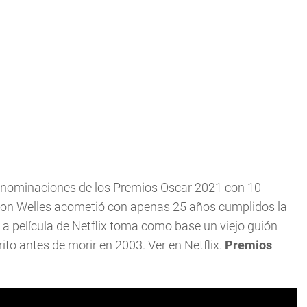
las nominaciones de los Premios Oscar 2021 con 10
son Welles acometió con apenas 25 años cumplidos la
 La película de Netflix toma como base un viejo guión
rito antes de morir en 2003. Ver en Netflix.
Premios