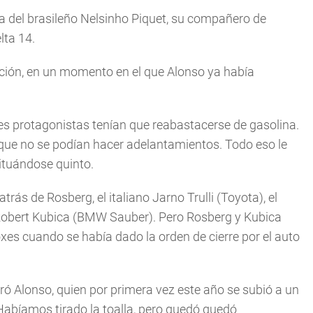
a del brasileño Nelsinho Piquet, su compañero de
lta 14.
ición, en un momento en el que Alonso ya había
es protagonistas tenían que reabastacerse de gasolina.
 que no se podían hacer adelantamientos. Todo eso le
ituándose quinto.
rás de Rosberg, el italiano Jarno Trulli (Toyota), el
co Robert Kubica (BMW Sauber). Pero Rosberg y Kubica
xes cuando se había dado la orden de cierre por el auto
aró Alonso, quien por primera vez este año se subió a un
Habíamos tirado la toalla, pero quedó quedó