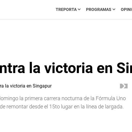
TREPORTA
PROGRAMAS
OPIN
tra la victoria en S
omingo la primera carrera nocturna de la Fórmula Uno
e remontar desde el 15to lugar en la línea de largada.