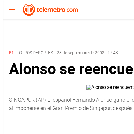
F1
OTROS DEPORTES
-
28 de septiembre de 2008 - 17:48
Alonso se reencuen
SINGAPUR (AP) El español Fernando Alonso ganó el d
al imponerse en el Gran Premio de Singapur, después d