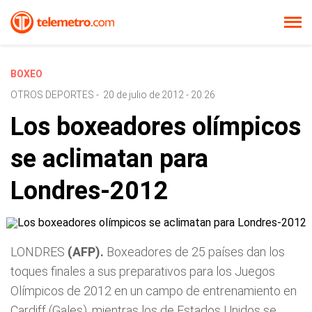
BOXEO
OTROS DEPORTES
-
20 de julio de 2012 - 20:26
Los boxeadores olímpicos
se aclimatan para
Londres-2012
LONDRES
(AFP).
Boxeadores de 25 países dan los
toques finales a sus preparativos para los Juegos
Olímpicos de 2012 en un campo de entrenamiento en
Cardiff (Gales), mientras los de Estados Unidos se