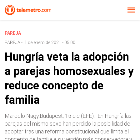
PAREJA
PAREJA
-
1 de enero de 2021 - 05:00
Hungría veta la adopción
a parejas homosexuales y
reduce concepto de
familia
Marcelo Nagy,Budapest, 15 dic (EFE).- En Hungría las
parejas del mismo sexo han perdido la posibilidad de
adoptar tras una reforma constitucional que limita el
concepto de familia a su versión más conservadora y