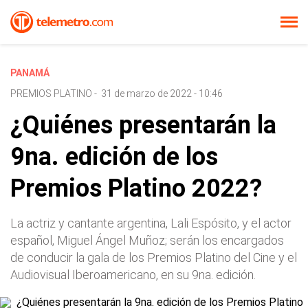
PANAMÁ
PREMIOS PLATINO
-
31 de marzo de 2022 - 10:46
¿Quiénes presentarán la
9na. edición de los
Premios Platino 2022?
La actriz y cantante argentina, Lali Espósito, y el actor
español, Miguel Ángel Muñoz; serán los encargados
de conducir la gala de los Premios Platino del Cine y el
Audiovisual Iberoamericano, en su 9na. edición.