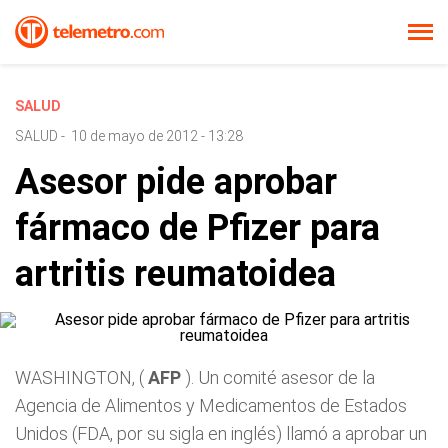
SALUD
SALUD
-
10 de mayo de 2012 - 13:28
Asesor pide aprobar
fármaco de Pfizer para
artritis reumatoidea
WASHINGTON, (
AFP
). Un comité asesor de la
Agencia de Alimentos y Medicamentos de Estados
Unidos (FDA, por su sigla en inglés) llamó a aprobar un