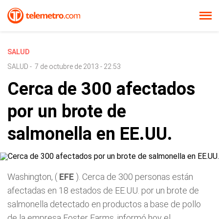
SALUD
SALUD
-
7 de octubre de 2013 - 22:53
Cerca de 300 afectados
por un brote de
salmonella en EE.UU.
Washington, (
EFE
). Cerca de 300 personas están
afectadas en 18 estados de EE.UU. por un brote de
salmonella detectado en productos a base de pollo
de la empresa Foster Farms, informó hoy el