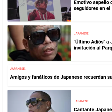
Emotivo sepelio 
seguidores en el
JAPANESE.
"Último Adiós" a 
invitación al Par
JAPANESE.
Amigos y fanáticos de Japanese recuerdan sus 
JAPANESE.
Cantante Japanese