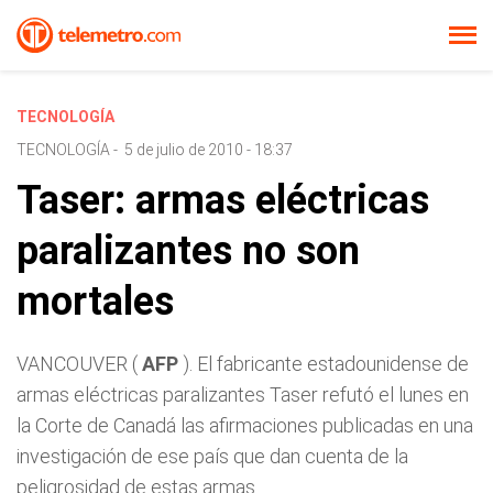
TECNOLOGÍA
TECNOLOGÍA
-
5 de julio de 2010 - 18:37
Taser: armas eléctricas
paralizantes no son
mortales
VANCOUVER (
AFP
). El fabricante estadounidense de
armas eléctricas paralizantes Taser refutó el lunes en
la Corte de Canadá las afirmaciones publicadas en una
investigación de ese país que dan cuenta de la
peligrosidad de estas armas.