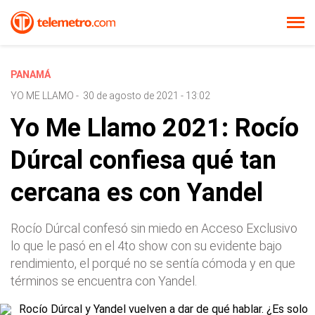
PANAMÁ
YO ME LLAMO
-
30 de agosto de 2021 - 13:02
Yo Me Llamo 2021: Rocío
Dúrcal confiesa qué tan
cercana es con Yandel
Rocío Dúrcal confesó sin miedo en Acceso Exclusivo
lo que le pasó en el 4to show con su evidente bajo
rendimiento, el porqué no se sentía cómoda y en que
términos se encuentra con Yandel.