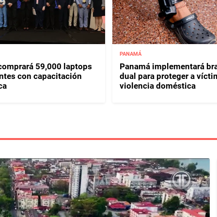
PANAMÁ
omprará 59,000 laptops
Panamá implementará bra
ntes con capacitación
dual para proteger a víct
ca
violencia doméstica