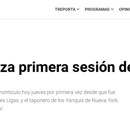
TREPORTA
PROGRAMAS
OPIN
za primera sesión d
montículo hoy jueves por primera vez desde que fue
s Ligas, y el taponero de los Yanquis de Nueva York
r.