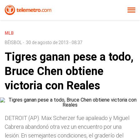
MLB
BÉISBOL
-
30 de agosto de 2013 - 08:37
Tigres ganan pese a todo,
Bruce Chen obtiene
victoria con Reales
DETROIT (AP). Max Scherzer fue apaleado y Miguel
Cabrera abandonó otra vez un encuentro por una
lesión. En semejantes condiciones, el graderío del