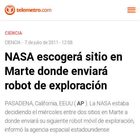
CIENCIA
CIENCIA
-
7 de julio de 2011 - 12:08
NASA escogerá sitio en
Marte donde enviará
robot de exploración
PASADENA, California, EEUU (
AP
). La NASA estaba
decidiendo el miércoles entre dos sitios en Marte a
donde enviará su siguiente robot móvil de exploración,
informó la agencia espacial estadounidense.