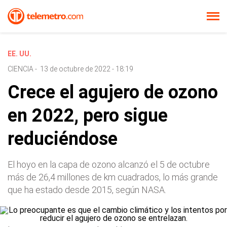
EE. UU.
CIENCIA
-
13 de octubre de 2022 - 18:19
Crece el agujero de ozono
en 2022, pero sigue
reduciéndose
El hoyo en la capa de ozono alcanzó el 5 de octubre
más de 26,4 millones de km cuadrados, lo más grande
que ha estado desde 2015, según NASA.