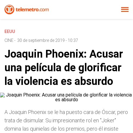
EEUU
CINE
-
30 de septiembre de 2019 - 10:37
Joaquin Phoenix: Acusar
una película de glorificar
la violencia es absurdo
A Joaquin Phoenix se le ha puesto cara de Óscar, pero
trata de disimular. Su impresionante rol en "Joker"
domina las quinielas de los premios, pero él insiste