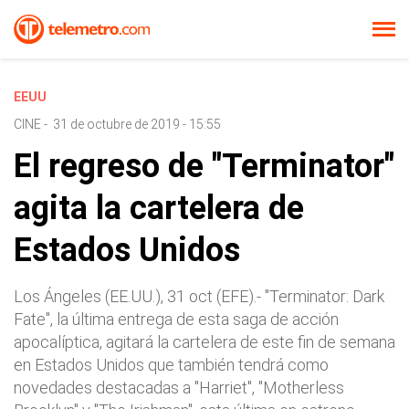
EEUU
CINE
-
31 de octubre de 2019 - 15:55
El regreso de "Terminator"
agita la cartelera de
Estados Unidos
Los Ángeles (EE.UU.), 31 oct (EFE).- "Terminator: Dark
Fate", la última entrega de esta saga de acción
apocalíptica, agitará la cartelera de este fin de semana
en Estados Unidos que también tendrá como
novedades destacadas a "Harriet", "Motherless