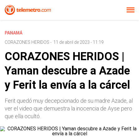
PANAMÁ
CORAZONES HERIDOS
-
11 de abril de 2023 - 11:19
CORAZONES HERIDOS |
Yaman descubre a Azade
y Ferit la envía a la cárcel
Ferit quedó muy decepcionado de su madre Azade, al
ver el video que demuestra la inocencia de Ayse pero
que ella ocultó.