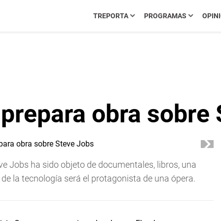
TREPORTA
PROGRAMAS
OPIN
 prepara obra sobre
e Jobs ha sido objeto de documentales, libros, una
o de la tecnología será el protagonista de una ópera.