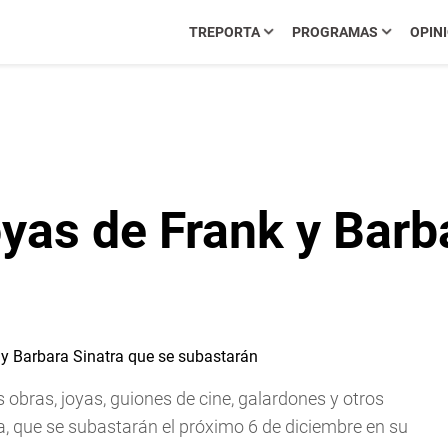
TREPORTA
PROGRAMAS
OPIN
yas de Frank y Barb
s obras, joyas, guiones de cine, galardones y otros
a, que se subastarán el próximo 6 de diciembre en su