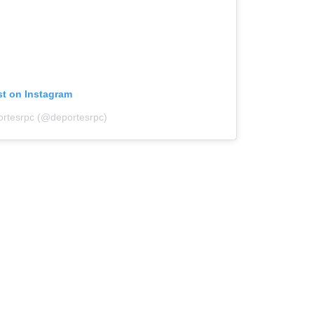
st on Instagram
ortesrpc (@deportesrpc)