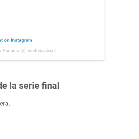
st on Instagram
s Panama (@fedebeisoficial)
e la serie final
era.