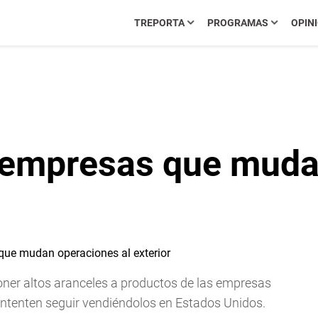
TREPORTA
PROGRAMAS
OPIN
empresas que mudan
ner altos aranceles a productos de las empresas
intenten seguir vendiéndolos en Estados Unidos.