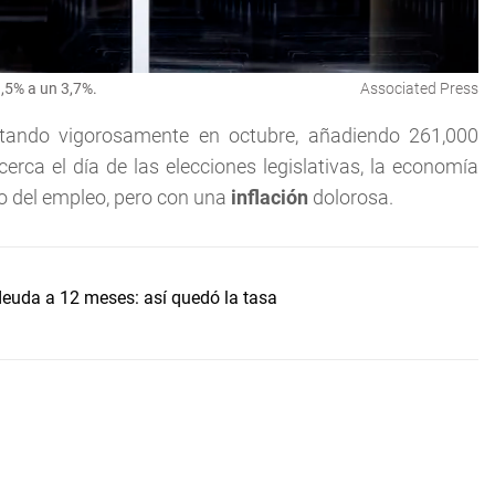
,5% a un 3,7%.
Associated Press
atando vigorosamente en octubre, añadiendo 261,000
erca el día de las elecciones legislativas, la economía
o del empleo, pero con una
inflación
dolorosa.
uda a 12 meses: así quedó la tasa