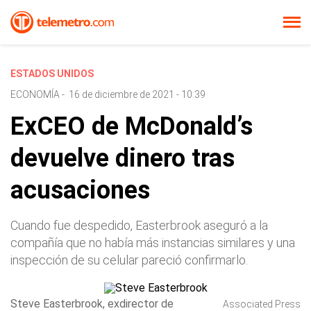
ESTADOS UNIDOS
ECONOMÍA
-
16 de diciembre de 2021 - 10:39
ExCEO de McDonald’s
devuelve dinero tras
acusaciones
Cuando fue despedido, Easterbrook aseguró a la
compañía que no había más instancias similares y una
inspección de su celular pareció confirmarlo.
Steve Easterbrook, exdirector de
Associated Press