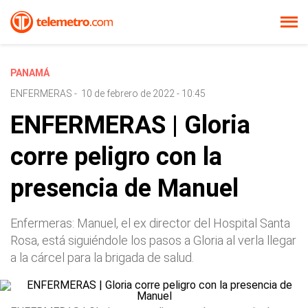
PANAMÁ
ENFERMERAS
-
10 de febrero de 2022 - 10:45
ENFERMERAS | Gloria
corre peligro con la
presencia de Manuel
Enfermeras: Manuel, el ex director del Hospital Santa
Rosa, está siguiéndole los pasos a Gloria al verla llegar
a la cárcel para la brigada de salud.