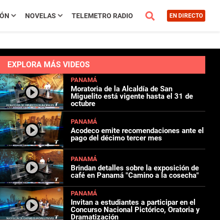
IÓN
NOVELAS
TELEMETRO RADIO
EN DIRECTO
EXPLORA MÁS VIDEOS
PANAMÁ
Moratoria de la Alcaldía de San
Miguelito está vigente hasta el 31 de
octubre
PANAMÁ
Acodeco emite recomendaciones ante el
pago del décimo tercer mes
PANAMÁ
Brindan detalles sobre la exposición de
café en Panamá "Camino a la cosecha"
PANAMÁ
Invitan a estudiantes a participar en el
Concurso Nacional Pictórico, Oratoria y
Dramatización