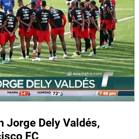
on Jorge Dely Valdés,
cisco FC