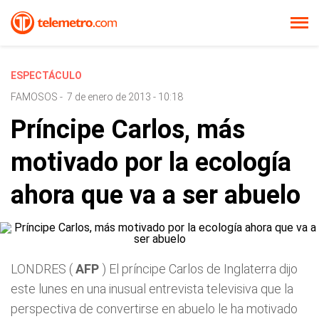
ESPECTÁCULO
FAMOSOS
-
7 de enero de 2013 - 10:18
Príncipe Carlos, más
motivado por la ecología
ahora que va a ser abuelo
LONDRES (
AFP
) El príncipe Carlos de Inglaterra dijo
este lunes en una inusual entrevista televisiva que la
perspectiva de convertirse en abuelo le ha motivado