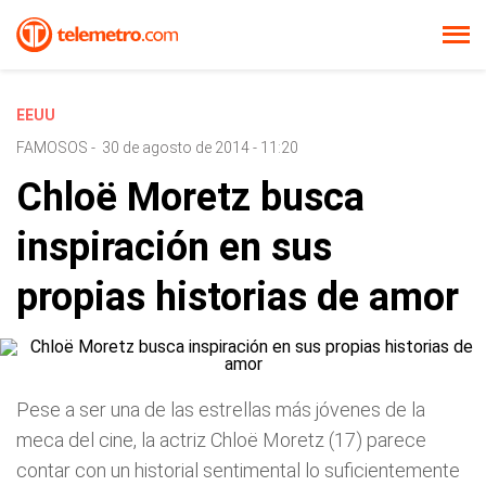
EEUU
FAMOSOS
-
30 de agosto de 2014 - 11:20
Chloë Moretz busca
inspiración en sus
propias historias de amor
Pese a ser una de las estrellas más jóvenes de la
meca del cine, la actriz Chloë Moretz (17) parece
contar con un historial sentimental lo suficientemente