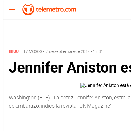
EEUU
FAMOSOS
-
7 de septiembre de 2014 - 15:31
Jennifer Aniston 
Washington (EFE).- La actriz Jennifer Aniston, estrella 
de embarazo, indicó la revista "OK Magazine".