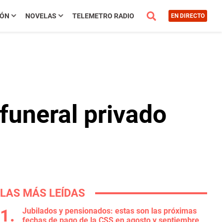
IÓN
NOVELAS
TELEMETRO RADIO
EN DIRECTO
 funeral privado
LAS MÁS LEÍDAS
Jubilados y pensionados: estas son las próximas
fechas de pago de la CSS en agosto y septiembre