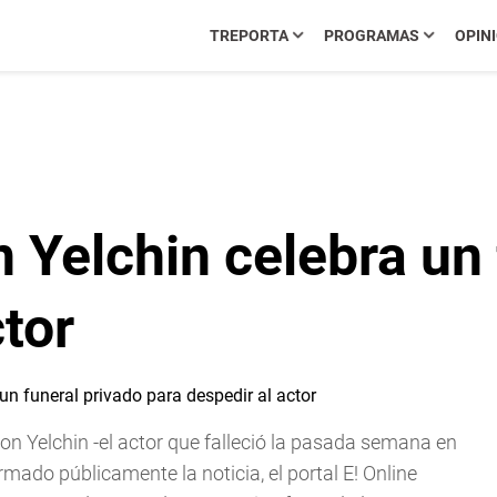
TREPORTA
PROGRAMAS
OPIN
n Yelchin celebra un
ctor
on Yelchin -el actor que falleció la pasada semana en
mado públicamente la noticia, el portal E! Online