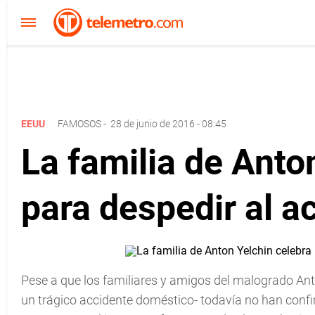
EEUU
FAMOSOS
-
28 de junio de 2016 - 08:45
La familia de Anto
para despedir al a
Pese a que los familiares y amigos del malogrado Ant
un trágico accidente doméstico- todavía no han confir