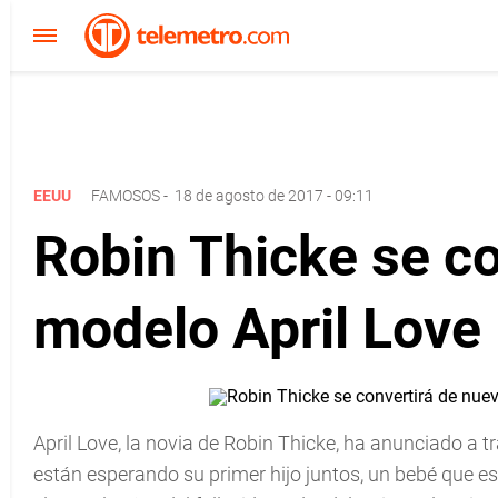
EEUU
FAMOSOS
-
18 de agosto de 2017 - 09:11
Robin Thicke se co
modelo April Love
April Love, la novia de Robin Thicke, ha anunciado a t
están esperando su primer hijo juntos, un bebé que es