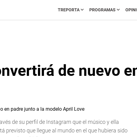
TREPORTA
PROGRAMAS
OPIN
nvertirá de nuevo en
ravés de su perfil de Instagram que el músico y ella
tá previsto que llegue al mundo en el que hubiera sido