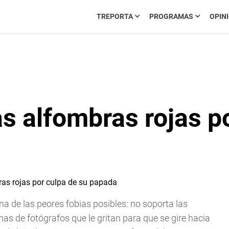
TREPORTA
PROGRAMAS
OPIN
s alfombras rojas p
na de las peores fobias posibles: no soporta las
nas de fotógrafos que le gritan para que se gire hacia