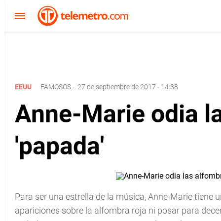
EEUU
FAMOSOS
-
27 de septiembre de 2017 - 14:38
Anne-Marie odia la
'papada'
Para ser una estrella de la música, Anne-Marie tiene u
apariciones sobre la alfombra roja ni posar para dece