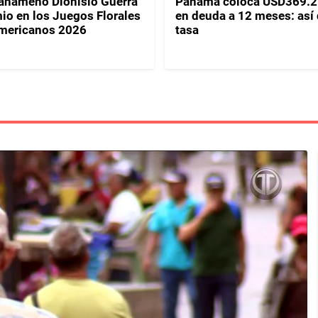
panameño Dionisio Guerra
Panamá coloca USD369.2
io en los Juegos Florales
en deuda a 12 meses: así
mericanos 2026
tasa