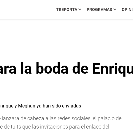
TREPORTA
PROGRAMAS
OPIN
ara la boda de Enri
anzara de cabeza a las redes sociales, el palacio de
de tuits que las invitaciones para el enlace del