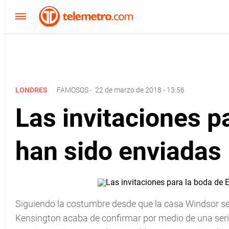
LONDRES
FAMOSOS
-
22 de marzo de 2018 - 13:56
Las invitaciones p
han sido enviadas
Siguiendo la costumbre desde que la casa Windsor se l
Kensington acaba de confirmar por medio de una serie 