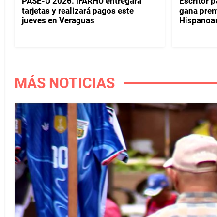
PASE-U 2026: IFARHU entregará
Escritor 
tarjetas y realizará pagos este
gana prem
jueves en Veraguas
Hispanoa
MÁS NOTICIAS