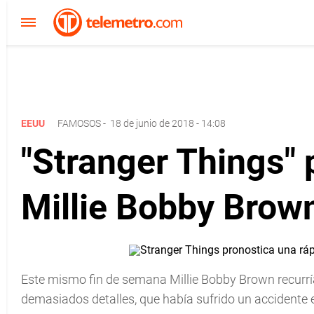
EEUU
FAMOSOS
-
18 de junio de 2018 - 14:08
"Stranger Things" 
Millie Bobby Brow
Este mismo fin de semana Millie Bobby Brown recurría 
demasiados detalles, que había sufrido un accidente en