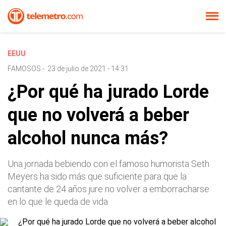
EEUU
FAMOSOS
-
23 de julio de 2021 - 14:31
¿Por qué ha jurado Lorde
que no volverá a beber
alcohol nunca más?
Una jornada bebiendo con el famoso humorista Seth
Meyers ha sido más que suficiente para que la
cantante de 24 años jure no volver a emborracharse
en lo que le queda de vida