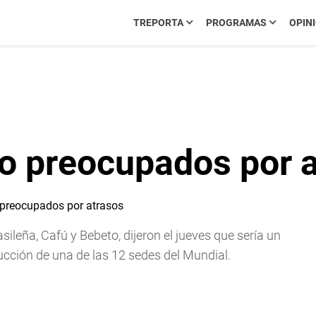
TREPORTA
PROGRAMAS
OPIN
to preocupados por 
ileña, Cafú y Bebeto, dijeron el jueves que sería un
rucción de una de las 12 sedes del Mundial.