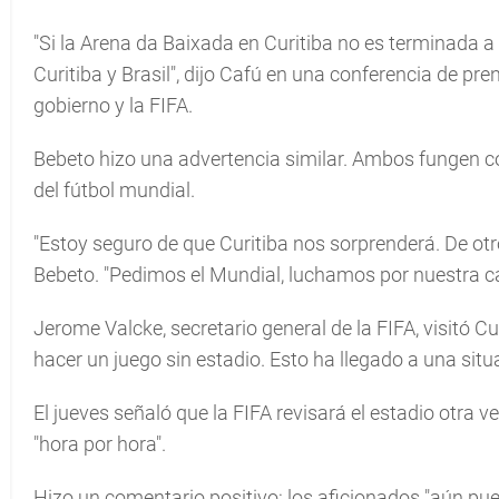
"Si la Arena da Baixada en Curitiba no es terminada a 
Curitiba y Brasil", dijo Cafú en una conferencia de pr
gobierno y la FIFA.
Bebeto hizo una advertencia similar. Ambos fungen
del fútbol mundial.
"Estoy seguro de que Curitiba nos sorprenderá. De otro
Bebeto. "Pedimos el Mundial, luchamos por nuestra ca
Jerome Valcke, secretario general de la FIFA, visitó C
hacer un juego sin estadio. Esto ha llegado a una situa
El jueves señaló que la FIFA revisará el estadio otra 
"hora por hora".
Hizo un comentario positivo: los aficionados "aún pu