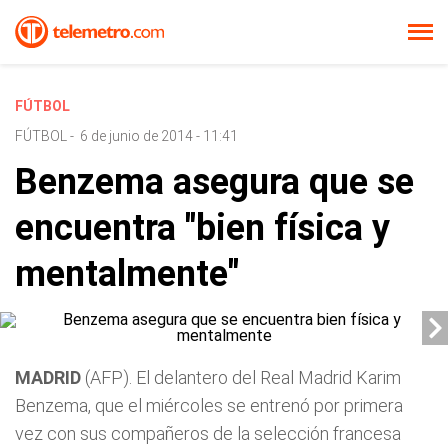
FÚTBOL
FÚTBOL
-
6 de junio de 2014 - 11:41
Benzema asegura que se
encuentra "bien física y
mentalmente"
MADRID
(AFP). El delantero del Real Madrid Karim
Benzema, que el miércoles se entrenó por primera
vez con sus compañeros de la selección francesa