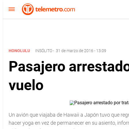
HONOLULU
INSÓLITO
-
31 de marzo de 2016 - 13:09
Pasajero arrestado
vuelo
Un avión que viajaba de Hawaii a Japón tuvo que regr
hacer yoga en vez de permanecer en su asiento, inform