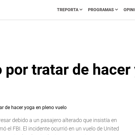
TREPORTA
PROGRAMAS
OPIN
 por tratar de hacer
esar debido a un pasajero alterado que insistía en
ó el FBI. El incidente ocurrió en un vuelo de United