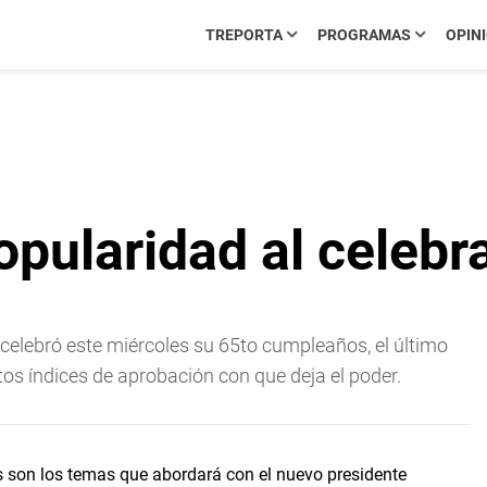
TREPORTA
PROGRAMAS
OPIN
popularidad al celeb
a celebró este miércoles su 65to cumpleaños, el último
os índices de aprobación con que deja el poder.
s son los temas que abordará con el nuevo presidente