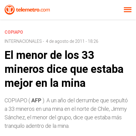
COPIAPO
INTERNACIONALES
-
4 de agosto de 2011 - 18:26
El menor de los 33
mineros dice que estaba
mejor en la mina
COPIAPO (
AFP
). A un año del derrumbe que sepultó
a 33 mineros en una mina en el norte de Chile, Jimmy
Sánchez, el menor del grupo, dice que estaba más
tranquilo adentro de la mina.