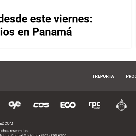
desde este viernes:
cios en Panamá
TREPORTA
PRO
MEDCOM
echos reservados.
ubre | Central Telefónica (507) 390-6700