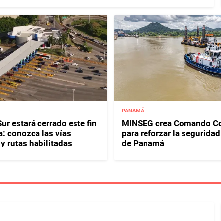
PANAMÁ
ur estará cerrado este fin
MINSEG crea Comando Co
: conozca las vías
para reforzar la seguridad
y rutas habilitadas
de Panamá