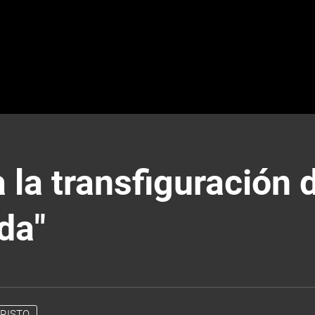
 la transfiguración 
ada"
RISTO