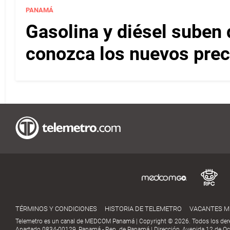
PANAMÁ
Gasolina y diésel suben 
conozca los nuevos pre
TÉRMINOS Y CONDICIONES
HISTORIA DE TELEMETRO
VACANTES 
Telemetro es un canal de MEDCOM Panamá | Copyright © 2026. Todos los der
Apartado 0834-00129, Panamá - Rep. de Panamá | Dirección, Avenida 12 de Oct