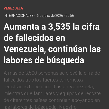
VENEZUELA
INTERNACIONALES
-
6 de julio de 2026 - 20:56
Aumenta a 3,535 la cifra
de fallecidos en
Venezuela, continúan las
labores de búsqueda
A más de 3,500 personas se elevó la cifra de
fallecidos tras los fuertes terremotos
registrados hace doce días en Venezuela,
mientras que familiares y equipos de rescate
de diferentes países continúan apoyando en
las labores de búsqueda. Nuestro