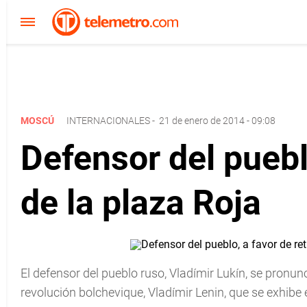
MOSCÚ
INTERNACIONALES
-
21 de enero de 2014 - 09:08
Defensor del puebl
de la plaza Roja
El defensor del pueblo ruso, Vladímir Lukín, se pronunc
revolución bolchevique, Vladímir Lenin, que se exhibe