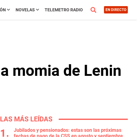
IÓN
NOVELAS
TELEMETRO RADIO
EN DIRECTO
 la momia de Lenin
LAS MÁS LEÍDAS
Jubilados y pensionados: estas son las próximas
fechas de pago de la CSS en agosto y septiembre